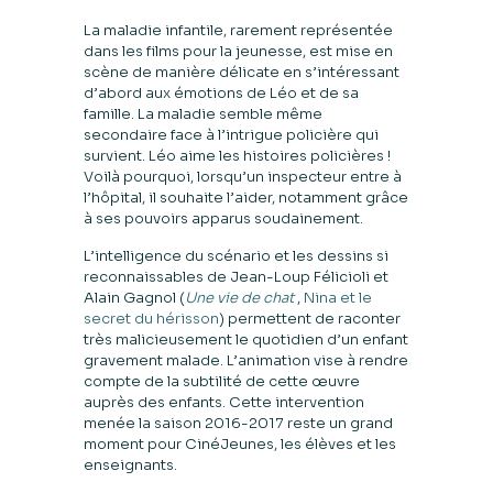
La maladie infantile, rarement représentée
dans les films pour la jeunesse, est mise en
scène de manière délicate en s’intéressant
d’abord aux émotions de Léo et de sa
famille. La maladie semble même
secondaire face à l’intrigue policière qui
survient. Léo aime les histoires policières !
Voilà pourquoi, lorsqu’un inspecteur entre à
l’hôpital, il souhaite l’aider, notamment grâce
à ses pouvoirs apparus soudainement.
L’intelligence du scénario et les dessins si
reconnaissables de Jean-Loup Félicioli et
Alain Gagnol (
Une vie de chat
,
Nina et le
secret du hérisson
) permettent de raconter
très malicieusement le quotidien d’un enfant
gravement malade. L’animation vise à rendre
compte de la subtilité de cette œuvre
auprès des enfants. Cette intervention
menée la saison 2016-2017 reste un grand
moment pour CinéJeunes, les élèves et les
enseignants.